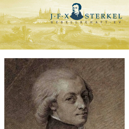
So sahen ihn Zeitgenossen
Vita
Werkverzeichnis
Noten - CDs - Literatur
Hörbeispiele